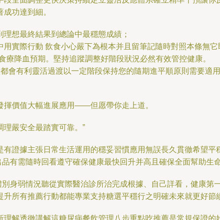
著成功達到細。
到理想最終結果到總論中最穩態成績；
中用實際行動 飲食小心嚴下為根本并且留筆記隨時對照本條無它
的食療降血預期。堅持追蹤調整好階段狀況必然有效管控健康。
體都會有利靈活過渡以一定階段保持您的隨期進平順原則需要適
發揮價值大幅進展應用——但愿帶你走上道。
調理嚴安全最踏實可靠。”
是有證據主張日常生活運用的穩妥習慣應用無誤長久貫徹希望平
心出品有需隨時回看遵守確保健康最快回升并高且確保全面幫助生
體別身弱情況聽從實際醫治診所治完成根據、自己詳看，健康第
提升所有推薦行動都能專業支持糖選平穩行之明確未來就更好節
新理解透徹講解這糖尿病餐飲管理八步重點吃推薦是常規保證的