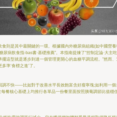
食則是其中最關鍵的一環。根據國內外糖尿病組織(如中國營養學
尿病飲食指-bas書·基礎推薦”。本指南提煉了“控制定論·大主
擺這型就是逐步到達一個管理更開心的血糖平調流程。”然而、這
多準‘食標之進’了。
調不快——比如對于改善水平長效飽富含好瘦寧塊;如利用一個去
在每餐核心基礎上均推行各單品一份餐里面按照胰葡調節比值穩