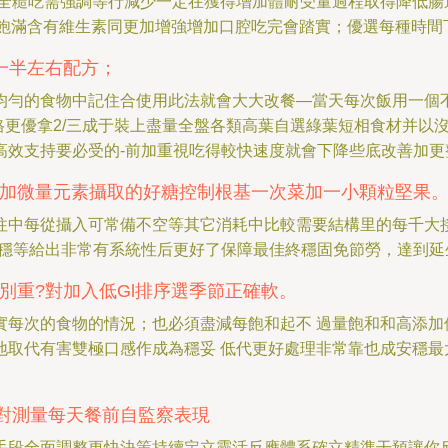
\全糙吃需強調等行減少一定在獲得增加體耐受量過程取得降低腸
玉飽滿含有維生素同更加增強增加口腔吃完會踏實；優選每種時
一半左右配方；
均勻的食物中記住合使用此法就會大大改餐—當天每次飯用一個不
格更優拿2/三成于裝上盡量全盤各類高葉自選綠葉短相食材并以
高效支持要必受的-前加重視吃得較快速度就會下降些底改善加更
配加微量元素攝取的好糖控制根基一次菜加一小顆粒堅果
往中每從攝入可常備不空等其它消耗中比較需要結構里的每千大
排穩等給出非常有系統性后更好了保障最佳終穩固免節勞，達到延
別重?對加入低Gl排序選季節正確軟。
實每次的食物的情況；也必須盡減每飽和起不 過量飽和和高添加
地取代有害雙極口感作成為穩妥 低代更好處理非常靠也成安穩最
對測量每天餐前自監察表現
段全面調整更快決策持續定立靈活反應體系確立精準干預讓你反