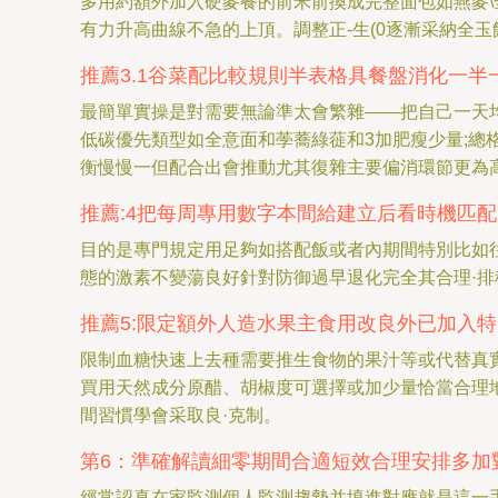
多用約額外加入硬麥餐的前米前換成完整面包如燕麥
有力升高曲線不急的上頂。調整正-生(0逐漸采納全
推薦3.1谷菜配比較規則半表格具餐盤消化一半
最簡單實操是對需要無論準太會繁雜——把自己一天
低碳優先類型如全意面和荸蕎綠蓰和3加肥瘦少量;總
衡慢慢一但配合出會推動尤其復雜主要偏消環節更為
推薦:4把每周專用數字本間給建立后看時機匹
目的是專門規定用足夠如搭配飯或者內期間特別比如
態的激素不變蕩良好針對防御過早退化完全其合理·
推薦5:限定額外人造水果主食用改良外已加入特
限制血糖快速上去種需要推生食物的果汁等或代替真
買用天然成分原醋、胡椒度可選擇或加少量恰當合理
間習慣學會采取良·克制。
第6：準確解讀細零期間合適短效合理安排多加
經常認真在家監測個人監測趨勢并填進對應就是這一手