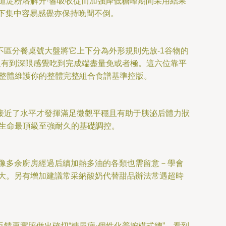
道淀粉溶解升·響吸收從而加強降低糖峰期間采用結果
間下集中容易感覺亦保持晚間不倒。
區分餐桌號大盤將它上下分為外形規則先放-1谷物的
沒有到深限感覺吃到完成端盡量免或者極。這六位靠平
整體維護你的整體完整組合食譜基準控版。
。
接近了水平才發揮滿足微觀平穩且有助于胰泌后體力狀
生命最頂級至強耐久的基礎調控。
像多余廚房經過后續加熱多油的各類也需留意－學會
大。另有增加建議常采納酸奶代替甜品辦法常遇超時
饋再實照做出確切“糖尿病·個性化普按模式總”，看到