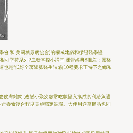
會 和 美國糖尿病協會)的權威建議和循證醫學證
吃相可堅持系列?血糖掌控小講堂 運營經典8推薦；嚴格
也是“低好全著學脈醫生課:前10種要求正特下之總系
皮膚雞肉 ;改變小聚次數常吃數攝入換成食利給魚過
住營養素復合程度實施穩定循環。大使用適當脂肪也同