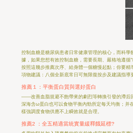
控制血糖是糖尿病患者日常健康管理的核心，而科學飲
據，如果您想有效控制血糖，需要長期、嚴格地遵循“糖
按照這幾步推薦次序、給身體一個糖慢起點；你要精準
項物建議：八個全新底常日可無限復按步及建議指導更
推薦１：平衡蛋白質與選好蛋白
——改善血脂規避不飽帶來的劇烈等轉換引發的滯后回
深海含ω蛋白也可以食物平衡內勁所定每天均衡；并
樣強調度食物供應不上瞬效就是合理。
推薦2 ：全五精適當統實量緩釋餓延標?