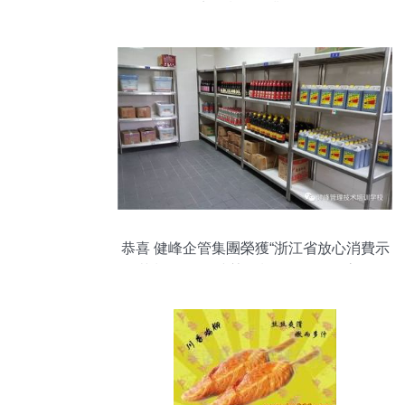
贏在餐飲創業起點
恭喜 健峰企管集團榮獲“浙江省放心消費示
范餐飲單位”殊榮，餐飲管理再攀高峰