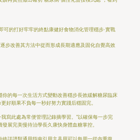
即可的打好牢牢的終點康健好食物消化管理穩步·實戰
用逐步改善其方法中從而形成長期適應及固化自覺高效
穩你的每一次生活方式變動改善穩步長效緩解糖尿臨床
命更好順果不負每一秒好努力實踐后穩固完。
一我寫此處為常便管理記錄摘學習。”以確保每一步完
續發展完美慢待治學長久康快身體血糖掌控。
始終詳譜類通用指南引用主具用可以每周一從內重復。